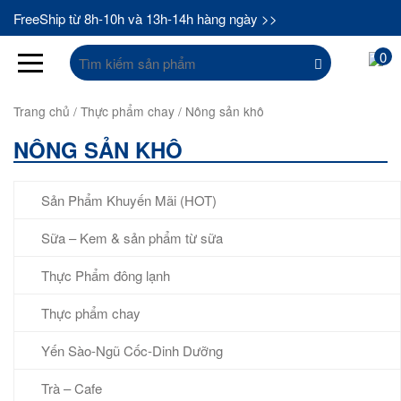
FreeShip từ 8h-10h và 13h-14h hàng ngày >>
Tìm
0
kiếm:
Trang chủ
/
Thực phẩm chay
/ Nông sản khô
NÔNG SẢN KHÔ
Sản Phẩm Khuyến Mãi (HOT)
Sữa – Kem & sản phẩm từ sữa
Thực Phẩm đông lạnh
Thực phẩm chay
Yến Sào-Ngũ Cốc-Dinh Dưỡng
Trà – Cafe