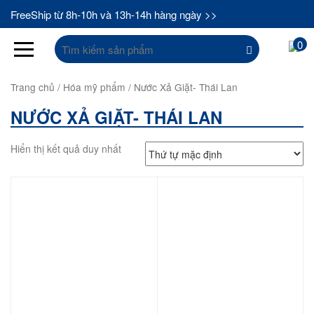
FreeShip từ 8h-10h và 13h-14h hàng ngày >>
Tìm
0
kiếm:
Trang chủ
/
Hóa mỹ phẩm
/ Nước Xả Giặt- Thái Lan
NƯỚC XẢ GIẶT- THÁI LAN
Hiển thị kết quả duy nhất