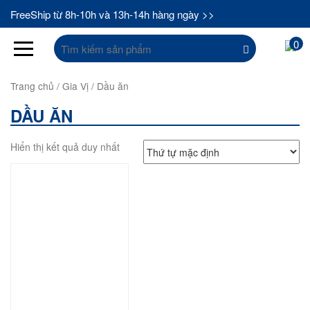
FreeShip từ 8h-10h và 13h-14h hàng ngày >>
Tìm
0
kiếm:
Trang chủ
/
Gia Vị
/ Dầu ăn
DẦU ĂN
Hiển thị kết quả duy nhất