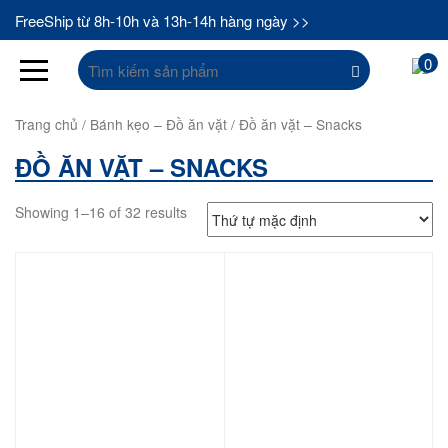
FreeShip từ 8h-10h và 13h-14h hàng ngày >>
Tìm
0
kiếm:
Trang chủ
/
Bánh kẹo – Đồ ăn vặt
/ Đồ ăn vặt – Snacks
ĐỒ ĂN VẶT – SNACKS
Showing 1–16 of 32 results