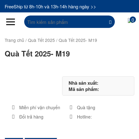
FreeShip từ 8h-10h và 13h-14h hàng ngày >>
Tìm
0
kiếm:
Trang chủ
/
Quà Tết 2025
/ Quà Tết 2025- M19
Quà Tết 2025- M19
Nhà sản xuất:
Mã sản phẩm:
Miễn phí vận chuyển
Quà tặng
Đổi trả hàng
Hotline: